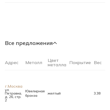
Все предложения
Цвет
Адрес
Металл
Покрытие
Вес
Ра
металла
г.Москва
ул.
Ювелирная
Петровка,
желтый
3.38
17.
бронза
д. 26, стр.
2