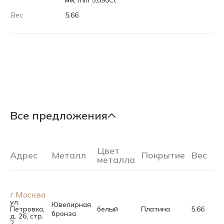
мм, min 5,090Ct
Вес
5.66
Все предложения
Цвет
Адрес
Металл
Покрытие
Вес
Ра
металла
г.Москва
ул.
Ювелирная
Петровка,
белый
Платина
5.66
17.
бронза
д. 26, стр.
2