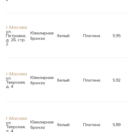
г.Москва
ул.
Ювелирная
Петровка,
белый
Платина
5.95
19.
бронза
д. 26, стр.
2
г.Москва
Ювелирная
ул.
белый
Платина
5.92
18.
Тверская,
бронза
д. 4
г.Москва
Ювелирная
ул.
белый
Платина
5.89
19.
Тверская,
бронза
д. 4