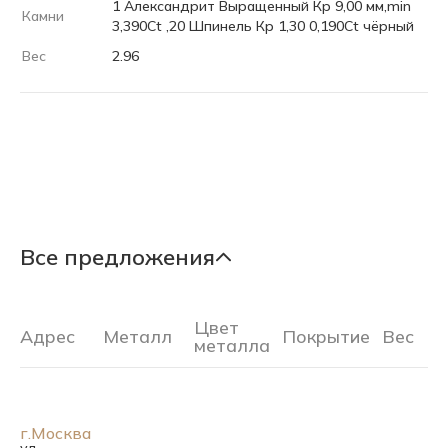
1 Александрит Выращенный Кр 9,00 мм,min
Камни
3,390Ct ,20 Шпинель Кр 1,30 0,190Ct чёрный
Вес
2.96
Все предложения
Цвет
Адрес
Металл
Покрытие
Вес
Ра
металла
г.Москва