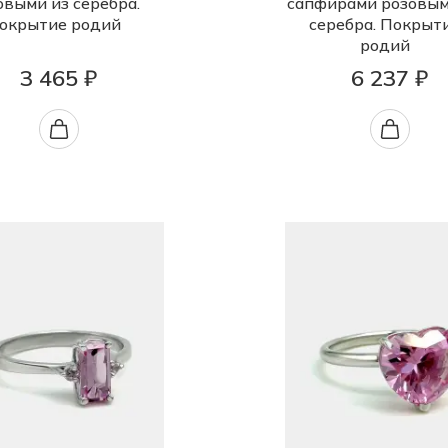
овыми из серебра.
сапфирами розовым
окрытие родий
серебра. Покрыт
родий
3 465 ₽
6 237 ₽