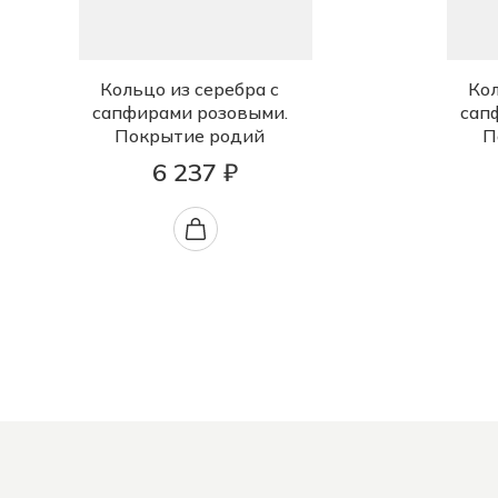
Кольцо из серебра с
Кол
сапфирами розовыми.
сап
Покрытие родий
П
6 237 ₽