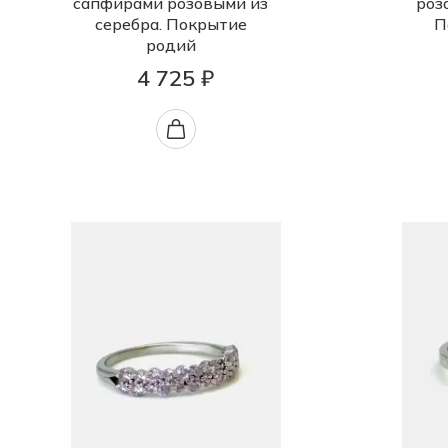
сапфирами розовыми из
роз
серебра. Покрытие
П
родий
4 725 ₽