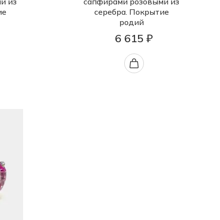
и из
сапфирами розовыми из
ие
серебра. Покрытие
родий
6 615 ₽