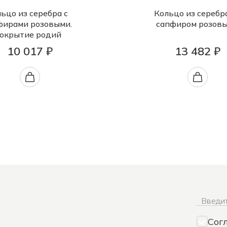
ьцо из серебра с
Кольцо из серебр
фирами розовыми.
сапфиром розов
окрытие родий
10 017 ₽
13 482 ₽
Введит
Сог