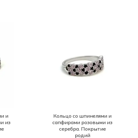
и и
Кольцо со шпинелями и
и из
сапфирами розовыми из
ие
серебра. Покрытие
родий