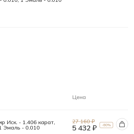
Цена
27 160 ₽
р Иск. - 1.406 карат,
-80%
5 432 ₽
 1 Эмаль - 0.010