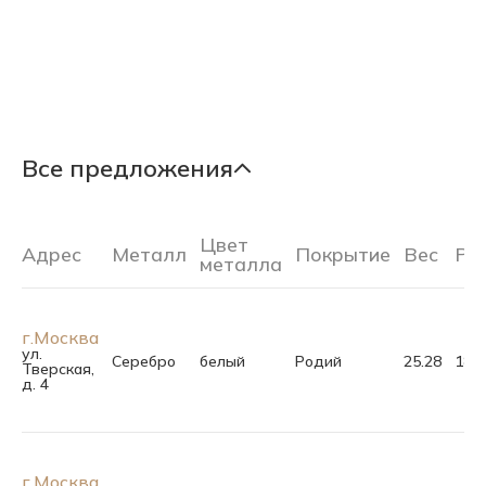
Все предложения
Цвет
Адрес
Металл
Покрытие
Вес
Ра
металла
г.Москва
ул.
Серебро
белый
Родий
25.28
18.5
Тверская,
д. 4
г.Москва