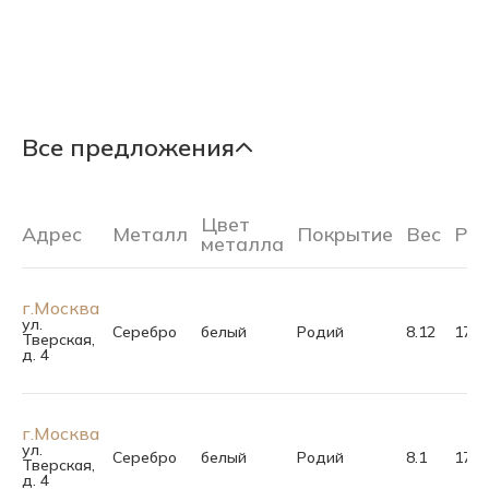
Все предложения
Цвет
Адрес
Металл
Покрытие
Вес
Ра
металла
г.Москва
ул.
Серебро
белый
Родий
8.12
17.5
Тверская,
д. 4
г.Москва
ул.
Серебро
белый
Родий
8.1
17.5
Тверская,
д. 4