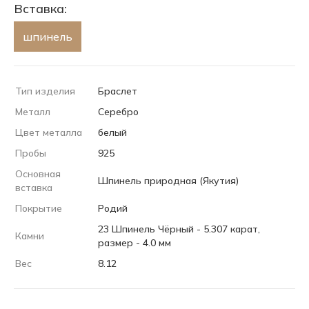
Вставка:
шпинель
Тип изделия
Браслет
Металл
Серебро
Цвет металла
белый
Пробы
925
Основная
Шпинель природная (Якутия)
вставка
Покрытие
Родий
23 Шпинель Чёрный - 5.307 карат,
Камни
размер - 4.0 мм
Вес
8.12