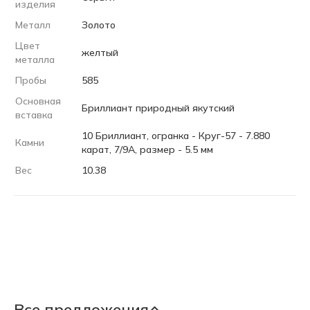
изделия
Металл
Золото
Цвет
желтый
металла
Пробы
585
Основная
Бриллиант природный якутский
вставка
10 Бриллиант, огранка - Круг-57 - 7.880
Камни
карат, 7/9А, размер - 5.5 мм
Вес
10.38
Все предложения