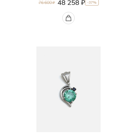
48 258 ₽
76 600 ₽
-37%