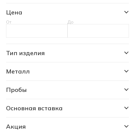
Цена
От
До
Тип изделия
Подвеска
Металл
Золото
Пробы
375
585
Основная вставка
Изумруд природный уральский
750
Акция
СКИДКА 30% (6188 шт)