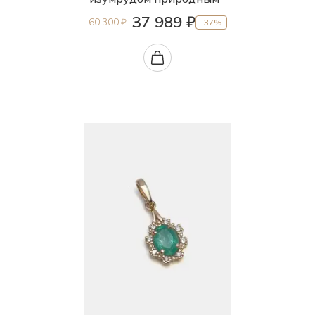
37 989 ₽
60 300 ₽
-37%