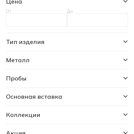
Цена
От
До
Тип изделия
Кольцо
Металл
Золото
Серебро
Пробы
375
Ювелирная бронза
585
Основная вставка
Сапфир природный
925
Коллекции
Ювелирная бронза
Коллекция Дарьи Мороз
Кошки
Акция