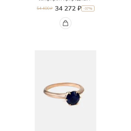
34 272 ₽
54 400 ₽
-37%