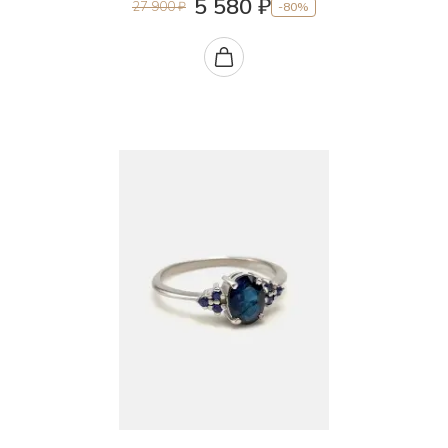
5 580 ₽
27 900 ₽
-80%