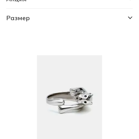
РАСПРОДАЖА 80% (725 шт)
СКИДКА 30% (6194 шт)
Размер
15.5
СКИДКА 75% (1145 шт)
16.0
ФИНАЛЬНАЯ ЦЕНА (674 шт)
16.5
17.0
17.5
18.0
18.5
19.0
19.5
20.0
20.5