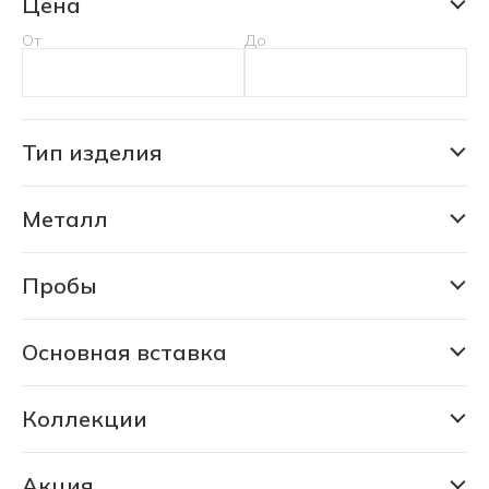
Цена
От
До
Тип изделия
Кольцо
Металл
Золото
Серебро
Пробы
375
Ювелирная бронза
585
Основная вставка
Сапфир природный
925
Коллекции
Ювелирная бронза
Коллекция Дарьи Мороз
Кошки
Акция