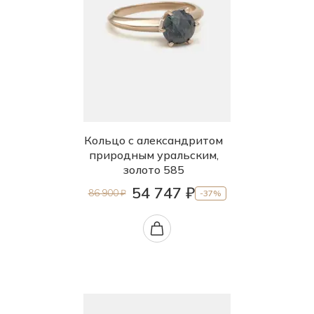
Кольцо с александритом
природным уральским,
золото 585
54 747 ₽
86 900 ₽
-37%