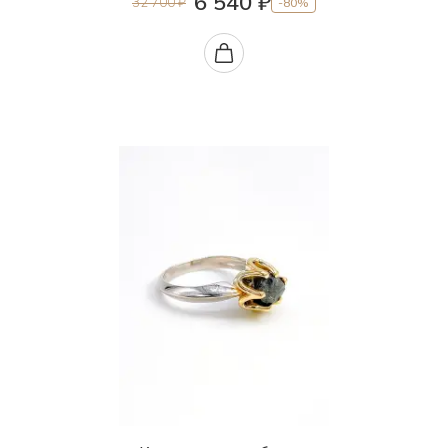
6 540 ₽
32 700 ₽
-80%