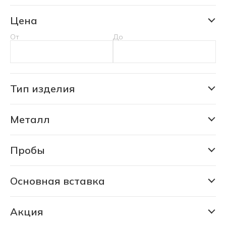
Цена
От
До
Тип изделия
Кольцо
Металл
Золото
Серебро
Пробы
375
585
Основная вставка
Александрит природный уральский
750
Акция
925
РАСПРОДАЖА 80% (696 шт)