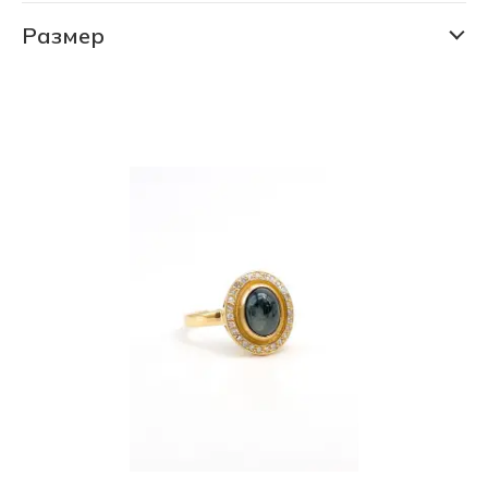
СКИДКА 30% (6205 шт)
Размер
15.5
СКИДКА 75% (1149 шт)
16.0
16.5
17.0
17.5
18.0
18.5
19.0
19.5
20.0