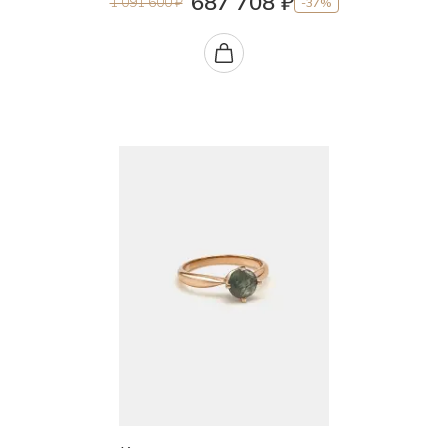
687 708 ₽
1 091 600 ₽
-37%