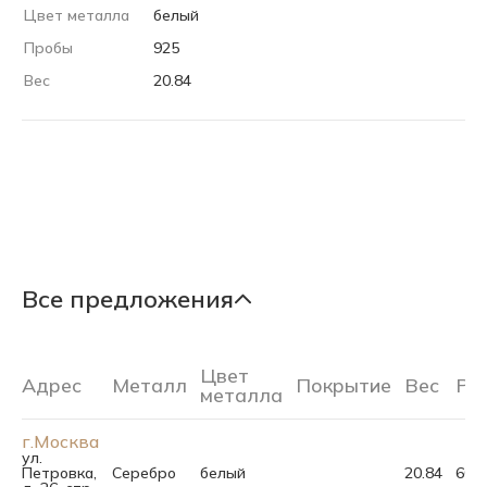
Цвет металла
белый
Пробы
925
Вес
20.84
Все предложения
Цвет
Адрес
Металл
Покрытие
Вес
Ра
металла
г.Москва
ул.
Петровка,
Серебро
белый
20.84
60.0