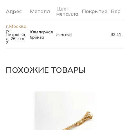
Цвет
Адрес
Металл
Покрытие
Вес
Р
металла
г.Москва
ул.
Ювелирная
Петровка,
желтый
33.41
бронза
д. 26, стр.
2
ПОХОЖИЕ ТОВАРЫ