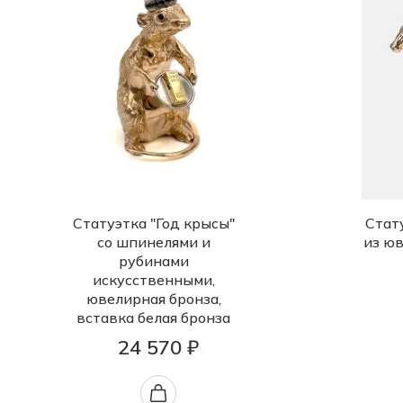
Статуэтка "Год крысы"
Стат
со шпинелями и
из ю
рубинами
искусственными,
ювелирная бронза,
вставка белая бронза
24 570 ₽