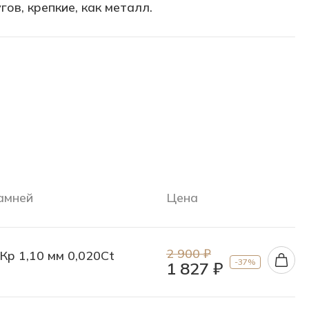
ов, крепкие, как металл.
амней
Цена
2 900 ₽
Кр 1,10 мм 0,020Ct
-37%
1 827 ₽