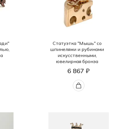
ади"
Статуэтка "Мышь" со
лью,
шпинелями и рубинами
за
искусственными,
ювелирная бронза
6 867 ₽