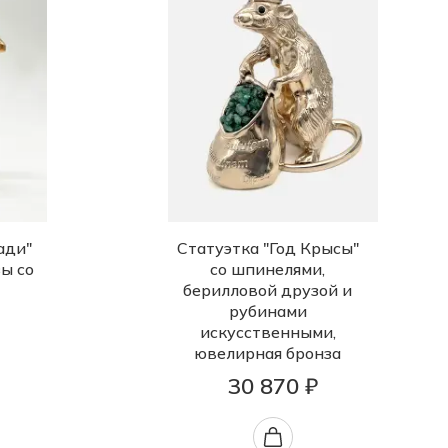
ади"
Статуэтка "Год Крысы"
ы со
со шпинелями,
берилловой друзой и
рубинами
искусственными,
ювелирная бронза
30 870 ₽