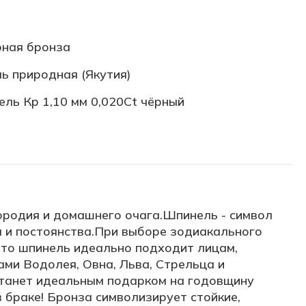
й
ная бронза
ь природная (Якутия)
ль Кр 1,10 мм 0,020Ct чёрный
ородия и домашнего очага.Шпинель - символ
ы и постоянства.При выборе зодиакального
что шпинель идеально подходит лицам,
ами Водолея, Овна, Льва, Стрельца и
танет идеальным подарком на годовщину
в браке! Бронза символизирует стойкие,