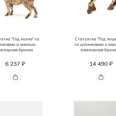
этка "Год козла" со
Статуэтка "Год лош
нелями и эмалью,
со шпинелями и эма
елирная бронза
ювелирная брон
6 237 ₽
14 490 ₽