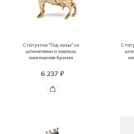
Статуэтка "Год козы" со
Cтату
шпинелями и эмалью,
шпи
ювелирная бронза
юв
6 237 ₽