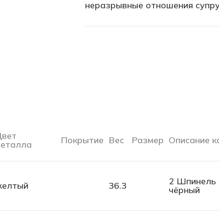
неразрывные отношения супруг
Цвет
Покрытие
Вес
Размер
Описание к
еталла
2 Шпинель 
желтый
36.3
чёрный