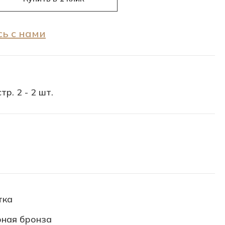
ь с нами
тр. 2 - 2 шт.
тка
ная бронза