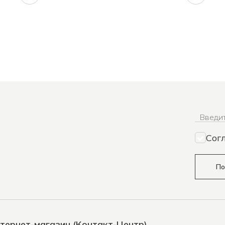
Введит
Сог
По
тернет-магазин (Контакт-Центр)