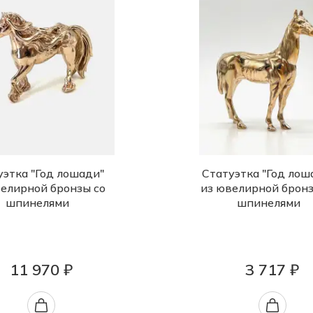
уэтка "Год лошади"
Статуэтка "Год лош
велирной бронзы со
из ювелирной бронз
шпинелями
шпинелями
11 970 ₽
3 717 ₽