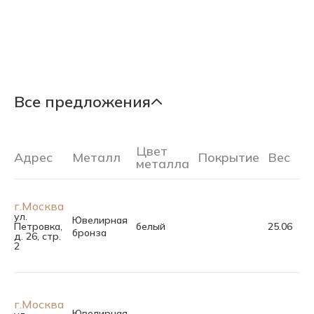
Все предложения
Цвет
Адрес
Металл
Покрытие
Вес
Р
металла
г.Москва
ул.
Ювелирная
Петровка,
белый
25.06
80
бронза
д. 26, стр.
2
г.Москва
Ювелирная