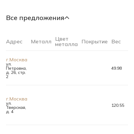
Все предложения
Цвет
Адрес
Металл
Покрытие
Вес
Р
металла
г.Москва
ул.
Петровка,
49.98
110
д. 26, стр.
2
г.Москва
ул.
120.55
110
Тверская,
д. 4