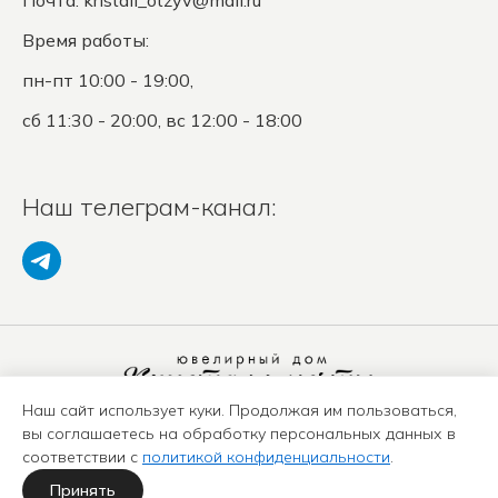
Почта:
kristall_otzyv@mail.ru
Время работы:
пн-пт 10:00 - 19:00,
сб 11:30 - 20:00, вс 12:00 - 18:00
Наш телеграм-канал:
Наш сайт использует куки. Продолжая им пользоваться,
Политика конфиденциальности
вы соглашаетесь на обработку персональных данных в
Положение о защите ПД
соответствии с
политикой конфиденциальности
.
Оферта
Карта сайта
Принять
Политика использования куки-файлов