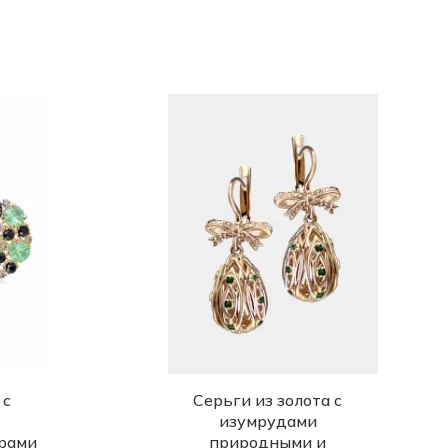
 с
Серьги из золота с
изумрудами
рами
природными и