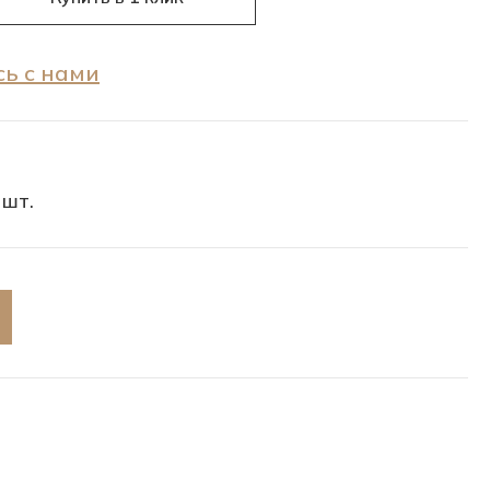
ь с нами
 шт.