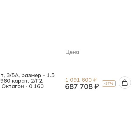
Цена
т, 3/5А, размер - 1.5
1 091 600 ₽
980 карат, 2/Г2,
-37%
687 708 ₽
- Октагон - 0.160