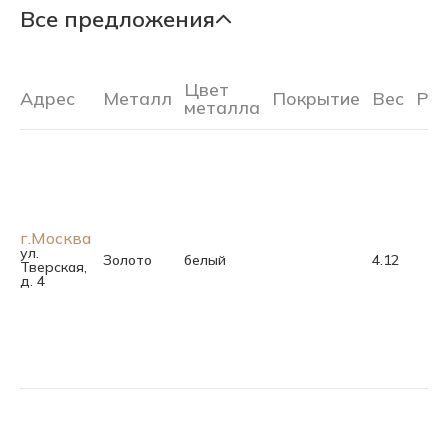
Все предложения
Цвет
Адрес
Металл
Покрытие
Вес
Ра
металла
г.Москва
ул.
Золото
белый
4.12
Тверская,
д. 4