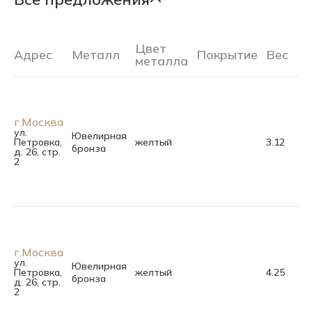
Цвет
Адрес
Металл
Покрытие
Вес
Ра
металла
г.Москва
ул.
Ювелирная
Петровка,
желтый
3.12
бронза
д. 26, стр.
2
г.Москва
ул.
Ювелирная
Петровка,
желтый
4.25
бронза
д. 26, стр.
2