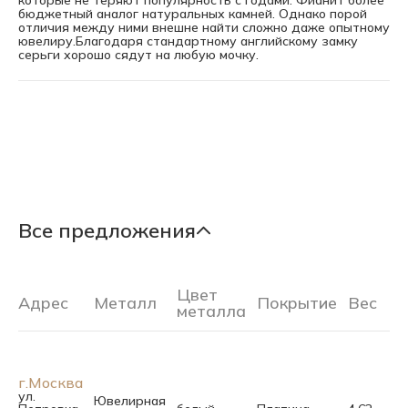
которые не теряют популярность с годами. Фианит более
бюджетный аналог натуральных камней. Однако порой
отличия между ними внешне найти сложно даже опытному
ювелиру.Благодаря стандартному английскому замку
серьги хорошо сядут на любую мочку.
Все предложения
Цвет
Адрес
Металл
Покрытие
Вес
Ра
металла
г.Москва
ул.
Ювелирная