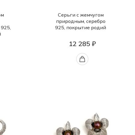
ом
Серьги с жемчугом
природным, серебро
 925,
925, покрытие родий
й
12 285 ₽