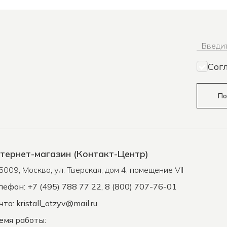
Введит
Сог
По
тернет-магазин (Контакт-Центр)
5009
,
Москва
,
ул. Тверская, дом 4, помещение VII
лефон: +7 (495) 788 77 22, 8 (800) 707-76-01
чта:
kristall_otzyv@mail.ru
емя работы: