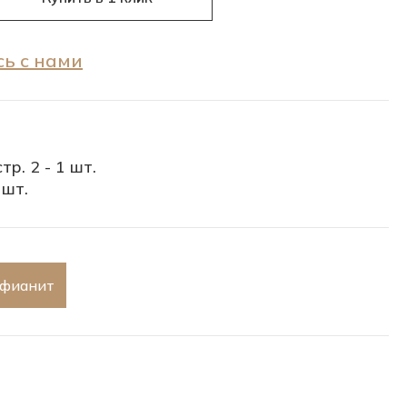
ь с нами
тр. 2 - 1 шт.
 шт.
 фианит