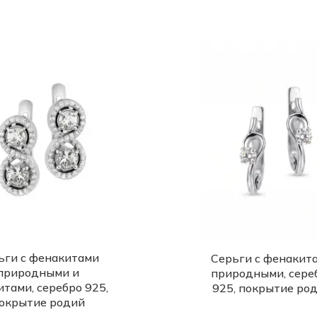
ьги с фенакитами
Серьги с фенакит
природными и
природными, сере
тами, серебро 925,
925, покрытие ро
окрытие родий