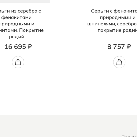
ьги из серебра с
Серьги с фенакит
фенакитами
природными и
природными и
шпинелями, серебро
нитами. Покрытие
покрытие роди
родий
16 695 ₽
8 757 ₽
Введит