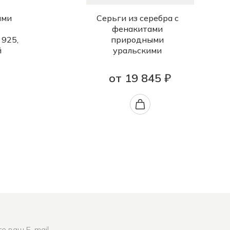
ами
Серьги из серебра с
фенакитами
 925,
природными
й
уральскими
от 19 845 ₽
е ваш E-mail