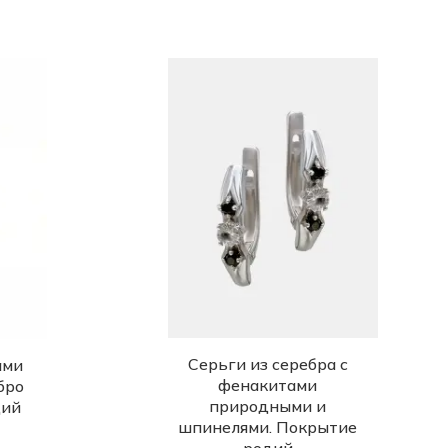
Серьги из серебра с
ами
фенакитами
бро
природными и
дий
шпинелями. Покрытие