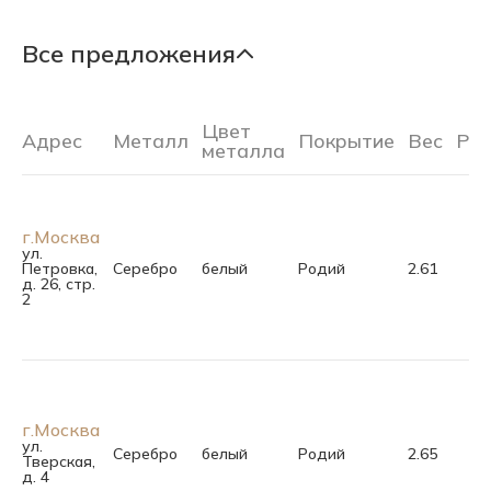
Все предложения
Цвет
Адрес
Металл
Покрытие
Вес
Ра
металла
г.Москва
ул.
Петровка,
Серебро
белый
Родий
2.61
д. 26, стр.
2
г.Москва
ул.
Серебро
белый
Родий
2.65
Тверская,
д. 4