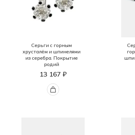
Серьги с горным
Сер
хрусталём и шпинелями
гор
из серебра. Покрытие
шпи
родий
13 167 ₽