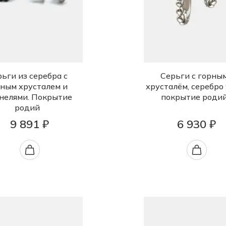
ьги из серебра с
Серьги с горны
ным хрусталем и
хрусталём, серебро 
нелями. Покрытие
покрытие роди
родий
9 891 ₽
6 930 ₽