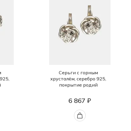
м
Серьги с горным
925,
хрусталём, серебро 925,
й
покрытие родий
6 867 ₽