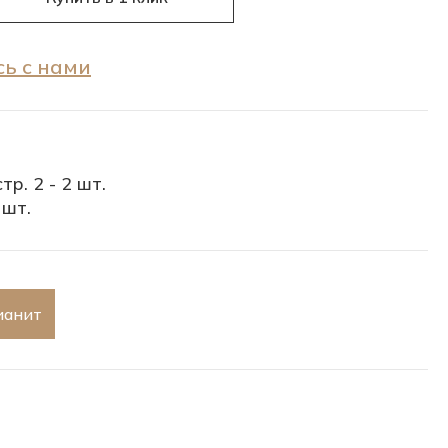
ь с нами
тр. 2 - 2 шт.
 шт.
ианит