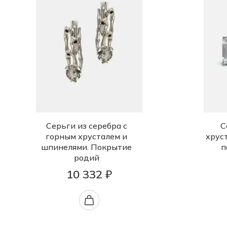
Серьги из серебра с
С
горным хрусталем и
хруст
шпинелями. Покрытие
п
родий
10 332 ₽