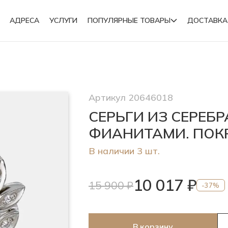
АДРЕСА
УСЛУГИ
ПОПУЛЯРНЫЕ ТОВАРЫ
ДОСТАВКА
Подвески
Артикул 20646018
Броши
СЕРЬГИ ИЗ СЕРЕБ
ФИАНИТАМИ. ПОК
В наличии 3 шт.
10 017 ₽
15 900 ₽
-37%
В корзину