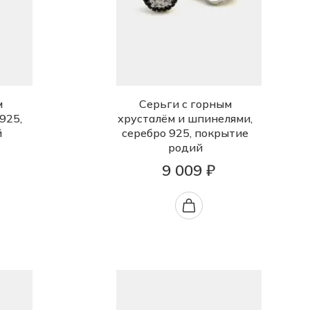
м
Серьги с горным
925,
хрусталём и шпинелями,
й
серебро 925, покрытие
родий
9 009 ₽