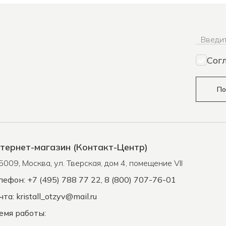
Введит
Сог
По
тернет-магазин (Контакт-Центр)
5009
,
Москва
,
ул. Тверская, дом 4, помещение VII
лефон: +7 (495) 788 77 22, 8 (800) 707-76-01
чта:
kristall_otzyv@mail.ru
емя работы: