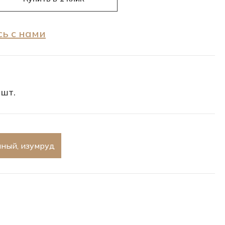
ь с нами
 шт.
ный, изумруд