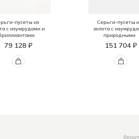
рьги-пусеты из
Серьги-пусеты и
та с изумрудами и
золота с изумруд
бриллиантами
природными
79 128 ₽
151 704 ₽
Введит