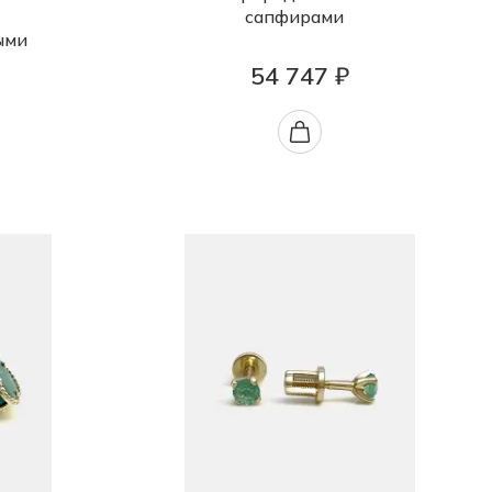
сапфирами
ыми
54 747 ₽