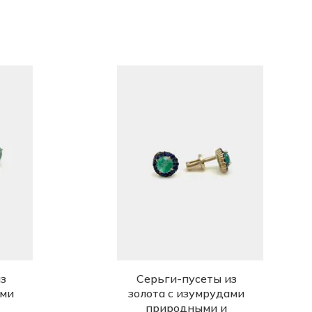
з
Серьги-пусеты из
ами
золота с изумрудами
природными и