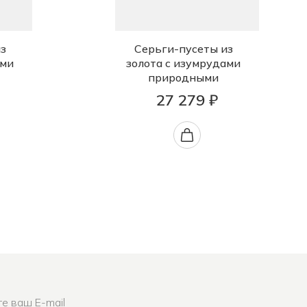
з
Серьги-пусеты из
ами
золота с изумрудами
природными
27 279 ₽
е ваш E-mail