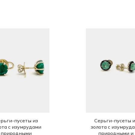
рьги-пусеты из
Серьги-пусеты и
ота с изумрудами
золота с изумруд
природными
природными и