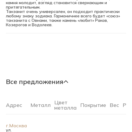
камня молодит, взгляд становится сверкающим и
притягательным.
Танзанит очень универсален, он подходит практически
любому знаку зодиака. Гармоничнее всего будет «союз»
танзанита с Овнами, также камень «любит» Раков,
Козерогов и Водолеев.
Все предложения
Цвет
Адрес
Металл
Покрытие
Вес
Ра
металла
г.Москва
ул.