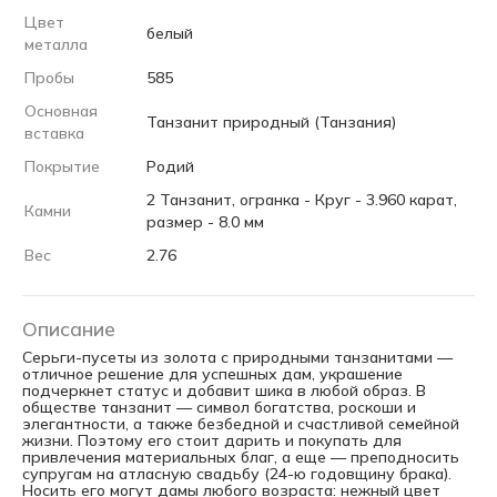
Цвет
белый
металла
Пробы
585
Основная
Танзанит природный (Танзания)
вставка
Покрытие
Родий
2 Танзанит, огранка - Круг - 3.960 карат,
Камни
размер - 8.0 мм
Вес
2.76
Описание
Серьги-пусеты из золота с природными танзанитами —
отличное решение для успешных дам, украшение
подчеркнет статус и добавит шика в любой образ. В
обществе танзанит — символ богатства, роскоши и
элегантности, а также безбедной и счастливой семейной
жизни. Поэтому его стоит дарить и покупать для
привлечения материальных благ, а еще — преподносить
супругам на атласную свадьбу (24-ю годовщину брака).
Носить его могут дамы любого возраста: нежный цвет