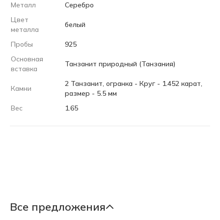
Металл
Серебро
Цвет
белый
металла
Пробы
925
Основная
Танзанит природный (Танзания)
вставка
2 Танзанит, огранка - Круг - 1.452 карат,
Камни
размер - 5.5 мм
Вес
1.65
Все предложения