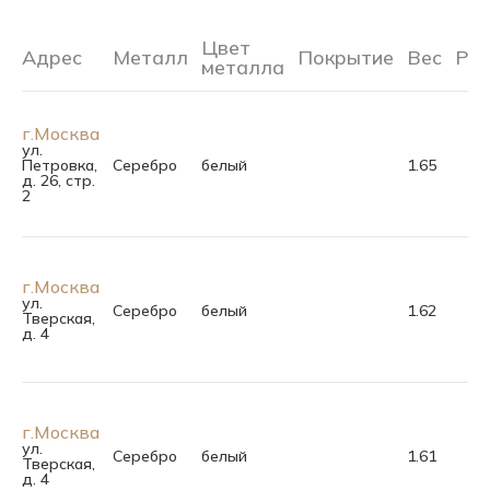
Цвет
Адрес
Металл
Покрытие
Вес
Ра
металла
г.Москва
ул.
Петровка,
Серебро
белый
1.65
д. 26, стр.
2
г.Москва
ул.
Серебро
белый
1.62
Тверская,
д. 4
г.Москва
ул.
Серебро
белый
1.61
Тверская,
д. 4