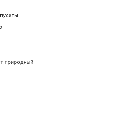
-пусеты
о
й
т природный