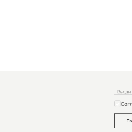
Введит
Сог
По