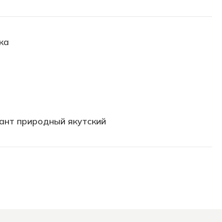
ка
й
ант природный якутский