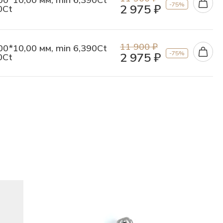
-75%
2 975 ₽
0Ct
11 900 ₽
00*10,00 мм, min 6,390Ct
-75%
2 975 ₽
0Ct