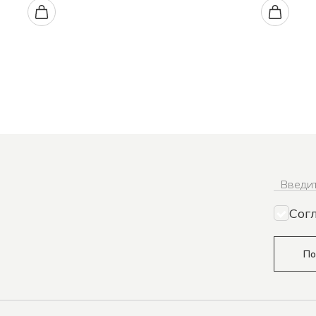
Введит
Сог
По