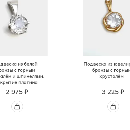
двеска из белой
Подвеска из ювели
ронзы с горным
бронзы с горны
талём и шпинелями.
хрусталём
крытие платина
2 975 ₽
3 225 ₽