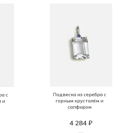
Подвеска из серебра с
ра с
горным хрусталём и
 и
сапфиром
4 284 ₽