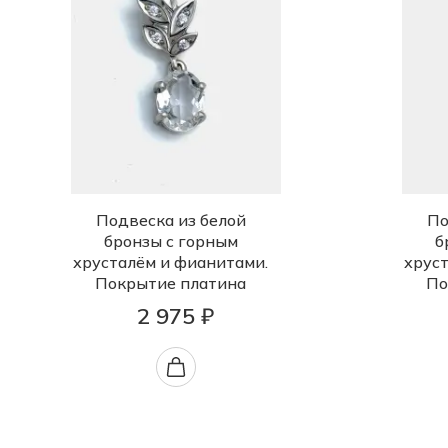
Подвеска из белой
По
бронзы с горным
б
хрусталём и фианитами.
хрус
Покрытие платина
По
2 975 ₽