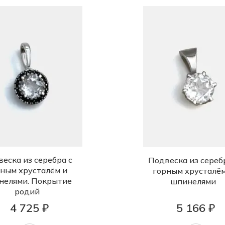
еска из серебра с
Подвеска из сереб
ным хрусталём и
горным хрусталём
нелями. Покрытие
шпинелями
родий
4 725 ₽
5 166 ₽