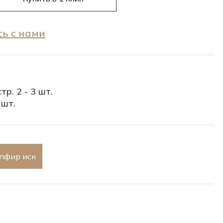
ь с нами
тр. 2 - 3 шт.
 шт.
апфир иск