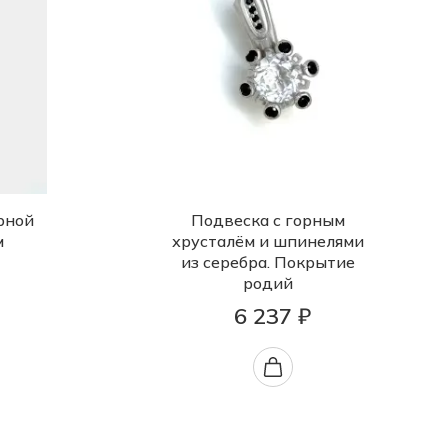
рной
Подвеска с горным
м
хрусталём и шпинелями
из серебра. Покрытие
родий
6 237 ₽