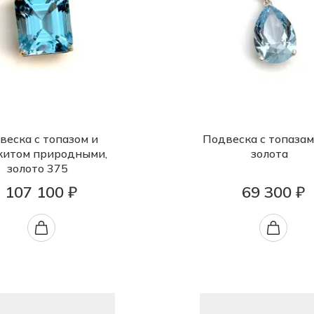
веска с топазом и
Подвеска с топазам
китом природными,
золота
золото 375
107 100 ₽
69 300 ₽