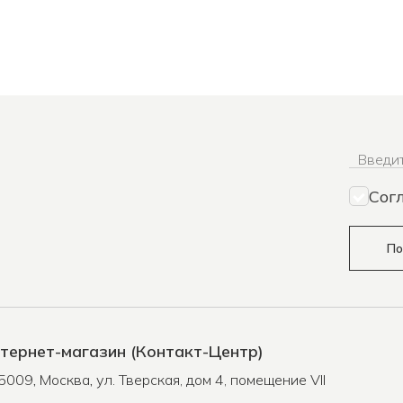
Введит
Сог
По
тернет-магазин (Контакт-Центр)
5009
,
Москва
,
ул. Тверская, дом 4, помещение VII