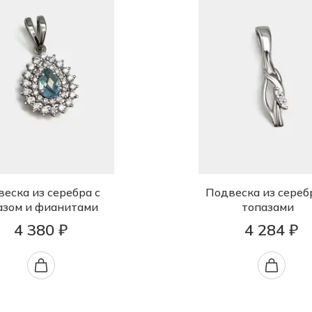
еска из серебра с
Подвеска из сереб
азом и фианитами
топазами
4 380 ₽
4 284 ₽