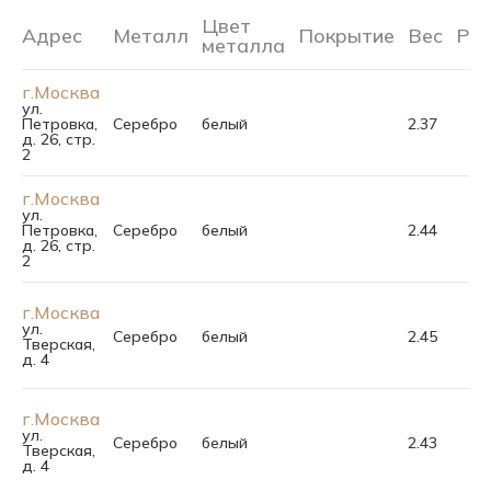
Цвет
Адрес
Металл
Покрытие
Вес
Ра
металла
г.Москва
ул.
Петровка,
Серебро
белый
2.37
д. 26, стр.
2
г.Москва
ул.
Петровка,
Серебро
белый
2.44
д. 26, стр.
2
г.Москва
ул.
Серебро
белый
2.45
Тверская,
д. 4
г.Москва
ул.
Серебро
белый
2.43
Тверская,
д. 4