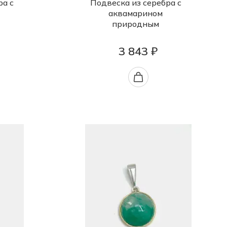
ра с
Подвеска из серебра с
аквамарином
природным
3 843 ₽