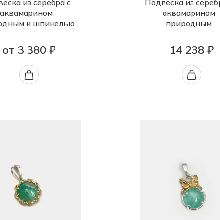
еска из серебра с
Подвеска из сереб
аквамарином
аквамарином
одным и шпинелью
природным
от 3 380 ₽
14 238 ₽