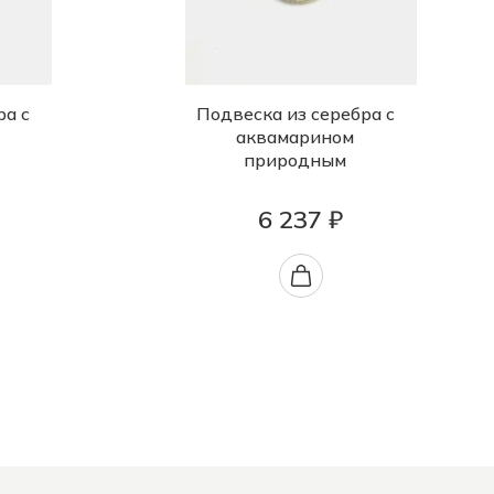
ра с
Подвеска из серебра с
аквамарином
природным
6 237 ₽