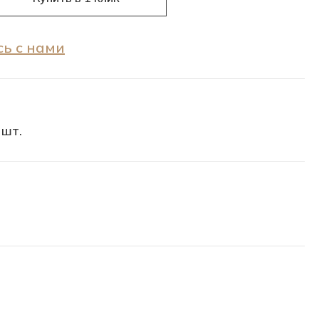
ь с нами
 шт.