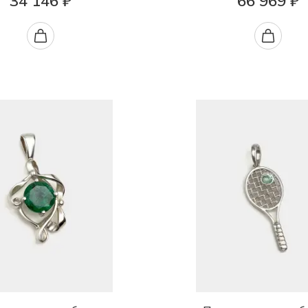
34 146 ₽
66 969 ₽