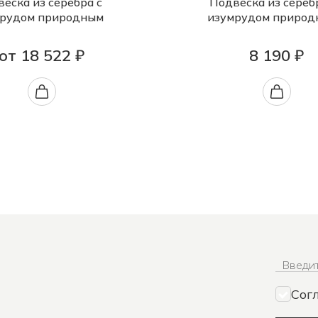
еска из серебра с
Подвеска из сереб
рудом природным
изумрудом природ
от 18 522 ₽
8 190 ₽
Введит
Сог