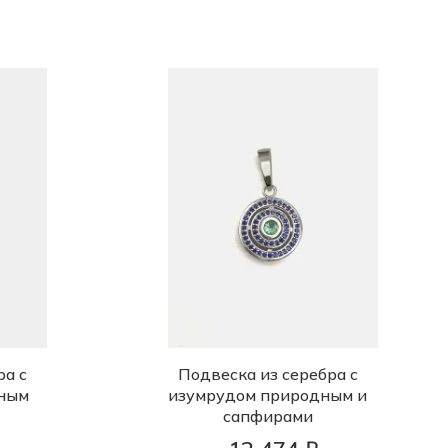
ра с
Подвеска из серебра с
ным
изумрудом природным и
сапфирами