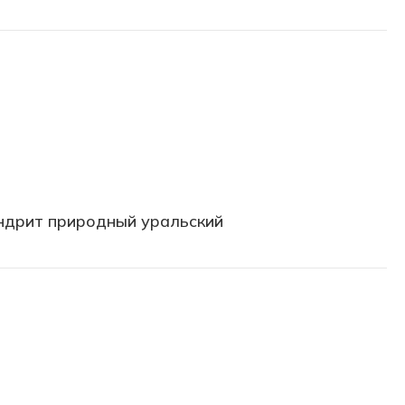
й
ндрит природный уральский