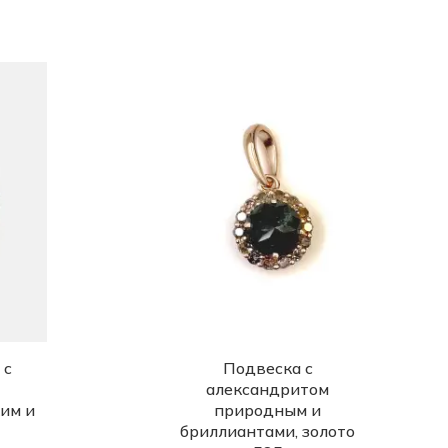
 с
Подвеска с
александритом
им и
природным и
бриллиантами, золото