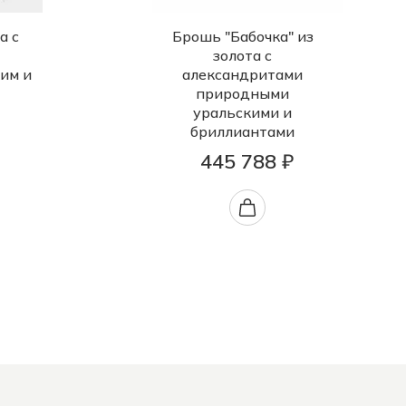
а с
Брошь "Бабочка" из
золота с
им и
александритами
природными
уральскими и
бриллиантами
445 788 ₽