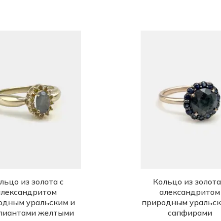
льцо из золота с
Кольцо из золота
александритом
александритом
одным уральским и
природным уральск
лиантами желтыми
сапфирами