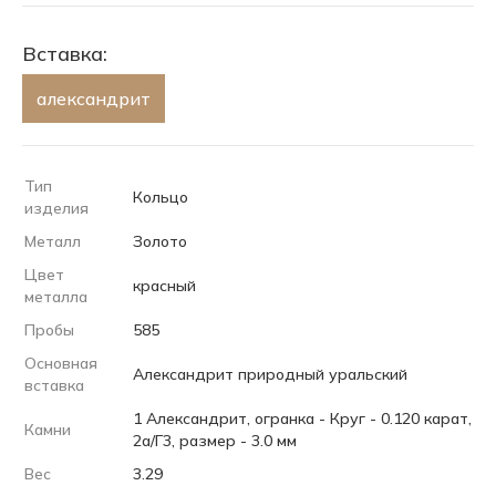
Вставка:
александрит
Тип
Кольцо
изделия
Металл
Золото
Цвет
красный
металла
Пробы
585
Основная
Александрит природный уральский
вставка
1 Александрит, огранка - Круг - 0.120 карат,
Камни
2а/Г3, размер - 3.0 мм
Вес
3.29