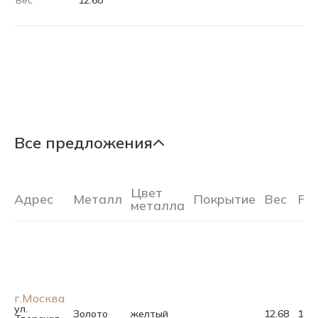
Вес
12.68
Все предложения
Цвет
Адрес
Металл
Покрытие
Вес
Ра
металла
г.Москва
ул.
Золото
желтый
12.68
18.0