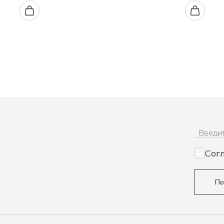
Введит
Сог
По