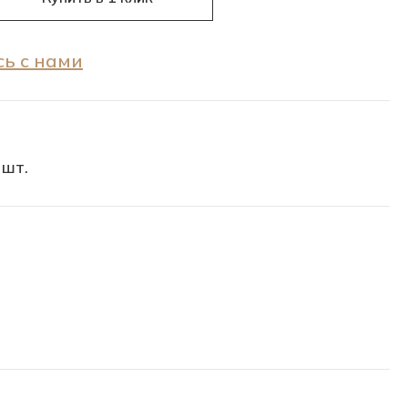
ь с нами
 шт.