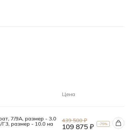
Цена
ат, 7/9А, размер - 3.0
439 500 ₽
/Г3, размер - 10.0 на
-75%
109 875 ₽