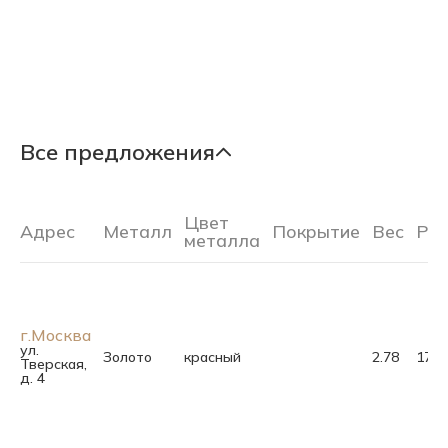
Все предложения
Цвет
Адрес
Металл
Покрытие
Вес
Ра
металла
г.Москва
ул.
Золото
красный
2.78
17.5
Тверская,
д. 4