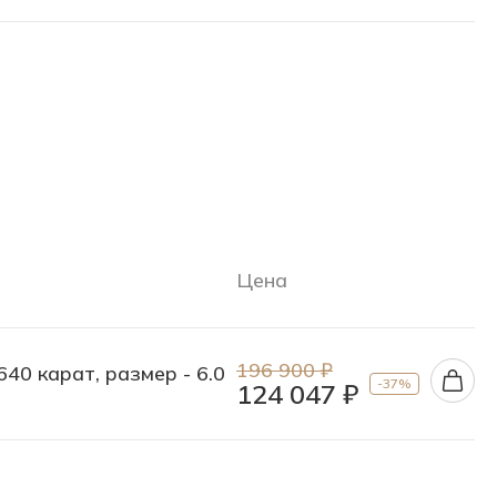
Цена
196 900 ₽
640 карат, размер - 6.0
-37%
124 047 ₽