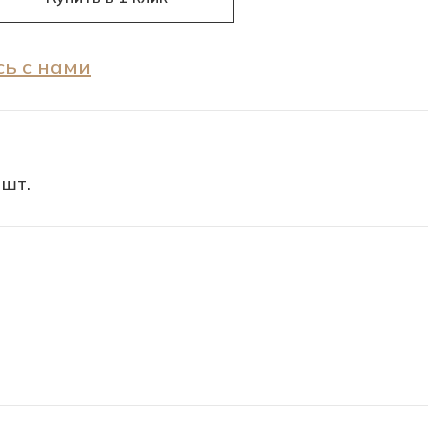
ь с нами
 шт.