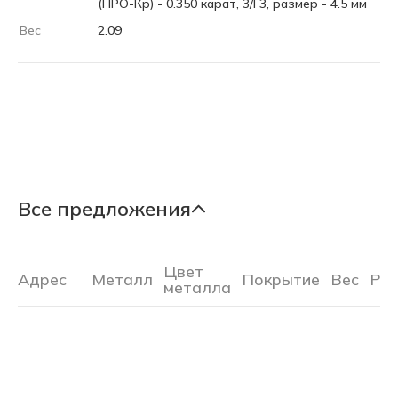
(НРО-Кр) - 0.350 карат, 3/Г3, размер - 4.5 мм
Вес
2.09
Все предложения
Цвет
Адрес
Металл
Покрытие
Вес
Ра
металла