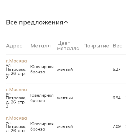
Все предложения
Цвет
Адрес
Металл
Покрытие
Вес
Ра
металла
г.Москва
ул.
Ювелирная
Петровка,
желтый
5.27
16.
бронза
д. 26, стр.
2
г.Москва
ул.
Ювелирная
Петровка,
желтый
6.94
20.
бронза
д. 26, стр.
2
г.Москва
ул.
Ювелирная
Петровка,
желтый
7.09
21.
бронза
д. 26, стр.