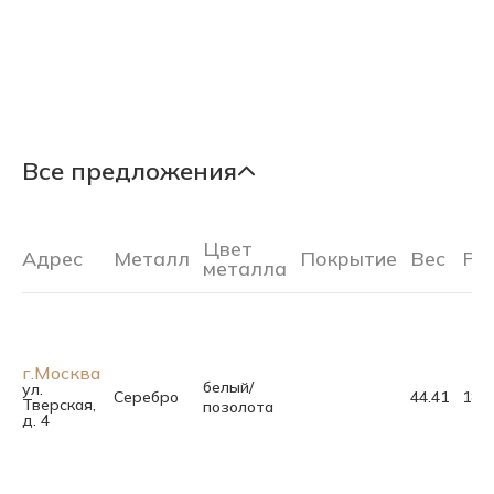
Все предложения
Цвет
Адрес
Металл
Покрытие
Вес
Ра
металла
г.Москва
белый/
ул.
Серебро
44.41
18.5
Тверская,
позолота
д. 4