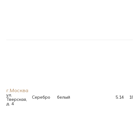
г.Москва
ул.
Серебро
белый
5.14
18.5
Тверская,
д. 4