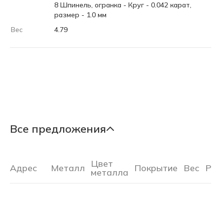
8 Шпинель, огранка - Круг - 0.042 карат,
размер - 1.0 мм
Вес
4.79
Все предложения
Цвет
Адрес
Металл
Покрытие
Вес
Ра
металла