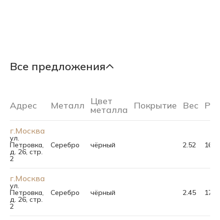
Все предложения
Цвет
Адрес
Металл
Покрытие
Вес
Ра
металла
г.Москва
ул.
Петровка,
Серебро
чёрный
2.52
16.5
д. 26, стр.
2
г.Москва
ул.
Петровка,
Серебро
чёрный
2.45
17.5
д. 26, стр.
2