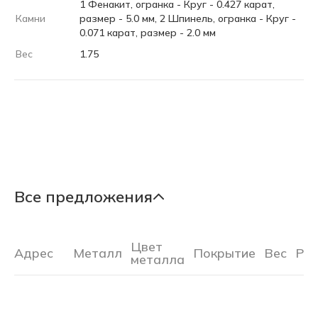
1 Фенакит, огранка - Круг - 0.427 карат,
Камни
размер - 5.0 мм, 2 Шпинель, огранка - Круг -
0.071 карат, размер - 2.0 мм
Вес
1.75
Все предложения
Цвет
Адрес
Металл
Покрытие
Вес
Ра
металла